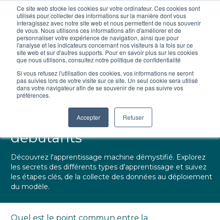
Ce site web stocke les cookies sur votre ordinateur. Ces cookies sont
utilisés pour collecter des informations sur la manière dont vous
interagissez avec notre site web et nous permettent de nous souvenir
de vous. Nous utilisons ces informations afin d'améliorer et de
personnaliser votre expérience de navigation, ainsi que pour
l'analyse et les indicateurs concernant nos visiteurs à la fois sur ce
site web et sur d'autres supports. Pour en savoir plus sur les cookies
que nous utilisons, consultez notre politique de confidentialité
Si vous refusez l'utilisation des cookies, vos informations ne seront
Lecture :
5 min
19 December 2023
pas suivies lors de votre visite sur ce site. Un seul cookie sera utilisé
dans votre navigateur afin de se souvenir de ne pas suivre vos
Démystifier l’apprentissage
préférences.
machine : Guide pour les
Accepter
Refuser
débutants
Découvrez l'apprentissage machine démystifié. Explorez
les secrets des différents types d'apprentissage et suivez
les étapes clés, de la collecte des données au déploiement
du modèle.
Quel est le point commun entre la