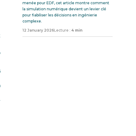
menée pour EDF, cet article montre comment
n
la simulation numérique devient un levier clé
pour fiabiliser les décisions en ingénierie
complexe.
12 January 2026
Lecture :
4 min
t
D
s
n
-