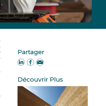
e
e
Partager
D
e
e
Découvrir Plus
e