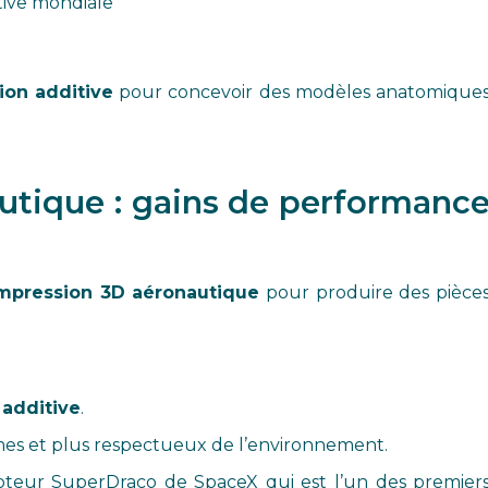
tive mondiale
tion additive
pour concevoir des modèles anatomique
utique : gains de performanc
mpression 3D aéronautique
pour produire des pièce
 additive
.
omes et plus respectueux de l’environnement.
eur SuperDraco de SpaceX qui est l’un des premier