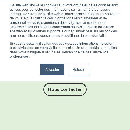
Ce site web stocke les cookies sur votre ordinateur. Ces cookies sont
utilisés pour collecter des informations sur la manière dont vous
interagissez avec notre site web et nous permettent de nous souvenir
de vous. Nous utilisons ces informations afin d'améliorer et de
personnaliser votre expérience de navigation, ainsi que pour
l'analyse et les indicateurs concernant nos visiteurs à la fois sur ce
Réalisez votre Audit Carbone
site web et sur d'autres supports. Pour en savoir plus sur les cookies
que nous utilisons, consultez notre politique de confidentialité
Si vous refusez l'utilisation des cookies, vos informations ne seront
Il est grand temps d'évaluer l'impact énergétique de votre entreprise
pas suivies lors de votre visite sur ce site. Un seul cookie sera utilisé
et d'avoir le contrôle sur vos dépenses !
dans votre navigateur afin de se souvenir de ne pas suivre vos
préférences.
Accepter
Refuser
En savoir plus
Nous contacter
Renforcez votre image de marque
ETIC INSA Technologies vous fournira des chiffres clés