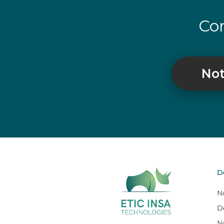
Con
Not
D
N
D
N