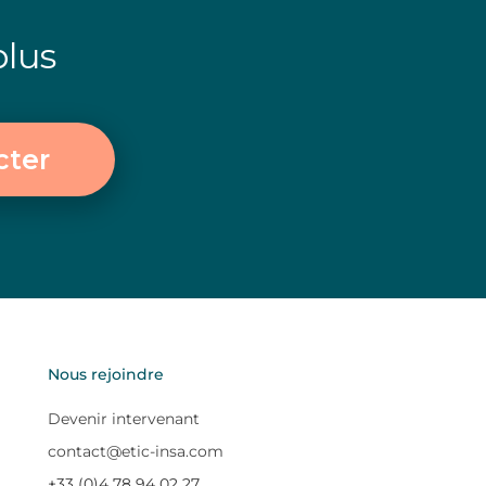
plus
cter
Nous rejoindre
Devenir intervenant
contact@etic-insa.com
+33 (0)4 78 94 02 27