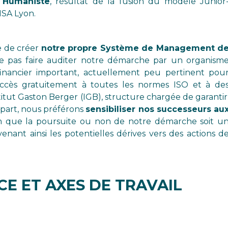
e Humaniste
, résultat de la fusion du modèle Junior
NSA Lyon.
e de créer
notre propre Système de Management d
e pas faire auditer notre démarche par un organism
t financier important, actuellement peu pertinent pou
accès gratuitement à toutes les normes ISO et à de
tut Gaston Berger (IGB), structure chargée de garantir
e part, nous préférons
sensibiliser nos successeurs au
n que la poursuite ou non de notre démarche soit u
nant ainsi les potentielles dérives vers des actions d
CE ET AXES DE TRAVAIL