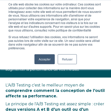
Ce site web stocke les cookies sur votre ordinateur. Ces cookies sont
utilisés pour collecter des informations sur la manière dont vous
interagissez avec notre site web et nous permettent de nous souvenir
de vous. Nous utilisons ces informations afin d'améliorer et de
personnaliser votre expérience de navigation, ainsi que pour
l'analyse et les indicateurs concernant nos visiteurs à la fois sur ce
site web et sur d'autres supports. Pour en savoir plus sur les cookies
que nous utilisons, consultez notre politique de confidentialité
Si vous refusez l'utilisation des cookies, vos informations ne seront
Lecture :
8 min
25 April 2023
pas suivies lors de votre visite sur ce site. Un seul cookie sera utilisé
dans votre navigateur afin de se souvenir de ne pas suivre vos
L'AB testing pour les nuls
préférences.
Accepter
Refuser
L'AB testing est l'une des meilleures manières d'optimiser
la présentation d'un contenu. Apprenez en plus pour
augmenter la performance de vos médias.
L'A/B Testing c'est le meilleur moyen de
comprendre comment la conception de l'outil
affecte sa performance.
Le principe de l'A/B Testing est assez simple : créer
deux versions A et B d'un outil ou d'un