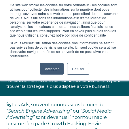
Ce site web stocke les cookies sur votre ordinateur. Ces cookies sont
utilisés pour collecter des informations sur la manière dont vous
interagissez avec notre site web et nous permettent de nous souvenir
de vous. Nous utilisons ces informations afin d'améliorer et de
personnaliser votre expérience de navigation, ainsi que pour
l'analyse et les indicateurs concernant nos visiteurs à la fois sur ce
site web et sur d'autres supports. Pour en savoir plus sur les cookies
que nous utilisons, consultez notre politique de confidentialité
Si vous refusez l'utilisation des cookies, vos informations ne seront
Lecture :
6 min
25 April 2023
pas suivies lors de votre visite sur ce site. Un seul cookie sera utilisé
dans votre navigateur afin de se souvenir de ne pas suivre vos
Les meilleurs canaux
préférences.
d'acquisition SEA
Accepter
Refuser
Découvrez les secrets des canaux d'acquisition SEA pour
trouver la stratégie la plus adaptée à votre business
🚀 Les Ads, souvent connus sous le nom de
“
Search Engine Advertising”
ou
“Social Media
Advertising”
sont devenus l’incontournable
lorsque l’on parle Growth Hacking. Envie